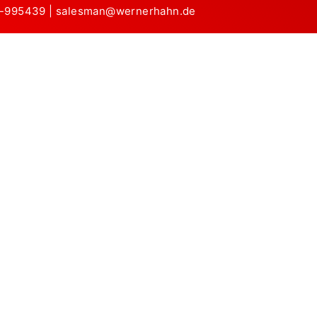
1-995439
|
salesman@wernerhahn.de