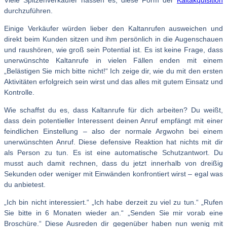
Viele Spitzenverkäufer hassen es, diese Form der
Kaltakquisition
durchzuführen.
Einige Verkäufer würden lieber den Kaltanrufen ausweichen und
direkt beim Kunden sitzen und ihm persönlich in die Augenschauen
und raushören, wie groß sein Potential ist. Es ist keine Frage, dass
unerwünschte Kaltanrufe in vielen Fällen enden mit einem
„Belästigen Sie mich bitte nicht!“ Ich zeige dir, wie du mit den ersten
Aktivitäten erfolgreich sein wirst und das alles mit gutem Einsatz und
Kontrolle.
Wie schaffst du es, dass Kaltanrufe für dich arbeiten? Du weißt,
dass dein potentieller Interessent deinen Anruf empfängt mit einer
feindlichen Einstellung – also der normale Argwohn bei einem
unerwünschten Anruf. Diese defensive Reaktion hat nichts mit dir
als Person zu tun. Es ist eine automatische Schutzantwort. Du
musst auch damit rechnen, dass du jetzt innerhalb von dreißig
Sekunden oder weniger mit Einwänden konfrontiert wirst – egal was
du anbietest.
„Ich bin nicht interessiert.“ „Ich habe derzeit zu viel zu tun.“ „Rufen
Sie bitte in 6 Monaten wieder an.“ „Senden Sie mir vorab eine
Broschüre.“ Diese Ausreden dir gegenüber haben nun wenig mit