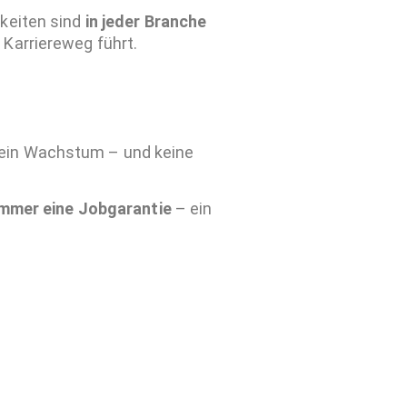
gkeiten sind
in jeder Branche
 Karriereweg führt.
kein Wachstum – und keine
immer eine Jobgarantie
– ein