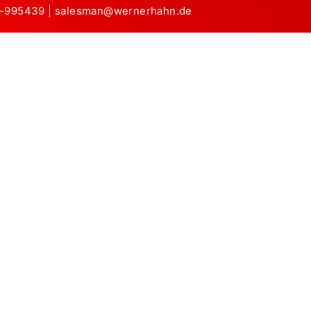
1-995439
|
salesman@wernerhahn.de