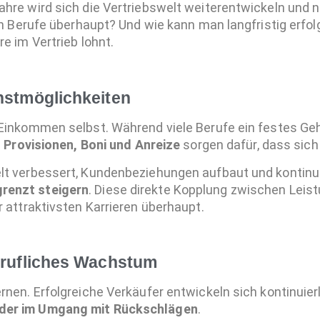
ahre wird sich die Vertriebswelt weiterentwickeln un
en Berufe überhaupt? Und wie kann man langfristig erfol
e im Vertrieb lohnt.
nstmöglichkeiten
Einkommen selbst. Während viele Berufe ein festes Geh
:
Provisionen, Boni und Anreize
sorgen dafür, dass sich 
lt verbessert, Kundenbeziehungen aufbaut und kontinui
renzt steigern
. Diese direkte Kopplung zwischen Leist
r attraktivsten Karrieren überhaupt.
erufliches Wachstum
nen. Erfolgreiche Verkäufer entwickeln sich kontinuierl
der im Umgang mit Rückschlägen
.