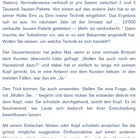
Station). Normalerweise verkauft er pro Saison zwischen 2 und 3
Tausend Jausen-Pakete. Von einem auf das andere Jahr hat er an
seiner Hütte Eins zu Eins meine Technik eingeführt. Das Ergebnis
sah so aus: Im nächsten Jahr ist der Umsatz auf … 10’000
verkaufte Jausen-Pakete geklettert — Mehr als verdreifacht..“ Dann
machte der Teilnehmer vor, wie er es sein Bekannter angestellt hat.
Wollen Sie wissen, um welche Technik es sich handelt?
Der Jausenbesitzer hat jedes Mal, wenn er eine normale Brotzeit
dem Kunden überreicht hatte gefragt: „Wollen Sie auch noch ein
Hauswürstl dazu?“ und dabei hat er einfach so lange mit seinem
Kopf genickt, bis er eine Antwort von dem Kunden bekam. In den
meisten Fällen, war das ein „Ja.“
Den Trick können Sie auch anwenden: Stellen Sie eine Frage, die
mit „Wollen Sie…“ beginnt und dann nicken Sie entweder diskret mit
dem Kopf, oder Sie schütteln durchgehend, seicht den Kopf. Es ist
faszinierend, wie Leute sich dadurch bei ihrer Entscheidung
beeinflussen lassen.
Mit einem Einfachen Nicken oder Kopf schütteln erreichen Sie die
grösst mögliche suggestive Einflussnahme auf einen anderen