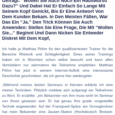
Gefragt: "Wollen Sie Auch Noch Ein Hauswürstl
Dazu?" Und Dabei Hat Er Einfach So Lange Mit
Seinem Kopf Genickt, Bis Er Eine Antwort Von
Dem Kunden Bekam. In Den Meisten Fällen, War
Das Ein "Ja." Den Trick Können Sie Auch
Anwenden: Stellen Sie Eine Frage, Die Mit "Wollen
Sie..." Beginnt Und Dann Nicken Sie Entweder
Diskret Mit Dem Kopf,
Ich halte ja Matthias Pöhm für den qualifiziertesten Trainer für die
Bereiche Rhetorik und Schlagfertigkeit. Eines seiner Trainings
haben ich in München schon selbst besucht und kann allen
Vertrieblern nur wärmstens die Teilnahme empfehlen. Matthias
Pöhm hat jetzt in seinem Internet-Auftritt eine interessante
Geschichte geschrieben, die ich gerne hier wiedergebe:
„Während meines letzten Seminars in Kärnten erklärte ich eine
meiner Techniken. Plötzlich meldete sich aufgeregt ein Teilnehmer
zu Wort. Er erzählte: „ein Bekannter von ihm muss wohl im Seminar
von Ihnen gewesen sein. Er hat genau Ihre grade vorgestellte
Technik angewendet. Auf der Franzjosef-Spitze am Grossglockner
hat mein Bekannter eine Jausen-Station (Hochdeutsch Brotzeit-