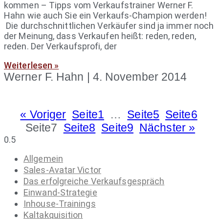
kommen – Tipps vom Verkaufstrainer Werner F.
Hahn wie auch Sie ein Verkaufs-Champion werden!
Die durchschnittlichen Verkäufer sind ja immer noch
der Meinung, dass Verkaufen heißt: reden, reden,
reden. Der Verkaufsprofi, der
Weiterlesen »
Werner F. Hahn
4. November 2014
« Voriger
Seite
1
…
Seite
5
Seite
6
Seite
7
Seite
8
Seite
9
Nächster »
Allgemein
Sales-Avatar Victor
Das erfolgreiche Verkaufsgespräch
Einwand-Strategie
Inhouse-Trainings
Kaltakquisition