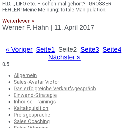
H.D.I., LIFO etc. – schon mal gehört? GROSSER
FEHLER! Meine Meinung: totale Manipulation,
Weiterlesen »
Werner F. Hahn
11. April 2017
« Voriger
Seite
1
Seite
2
Seite
3
Seite
4
Nächster »
Allgemein
Sales-Avatar Victor
Das erfolgreiche Verkaufsgespräch
Einwand-Strategie
Inhouse-Trainings
Kaltakquisition
Preisgespräche
Sales Coaching
Sales Vitamins